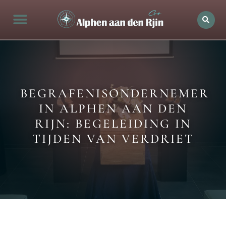
Alphen aan den rijn Actueel
Openingstijden in Alphen
Bedrijven in de stad
Ontdek Alphen aan den rijn
BEGRAFENISONDERNEMER
IN ALPHEN AAN DEN
RIJN: BEGELEIDING IN
TIJDEN VAN VERDRIET