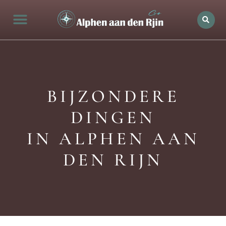
Alphen aan den rijn Actueel
Openingstijden in Alphen
Bedrijven in de stad
Ontdek Alphen aan den rijn
BIJZONDERE
DINGEN
IN ALPHEN AAN
DEN RIJN