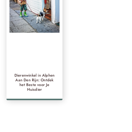
Dierenwinkel in Alphen
Aan Den Rijn: Ontdek
het Beste voor Je
Huisdier