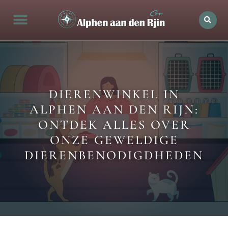
Alphen aan den rijn Actueel
Openingstijden in Alphen
Bedrijven in de stad
Ontdek Alphen aan den rijn
DIERENWINKEL IN
ALPHEN AAN DEN RIJN:
ONTDEK ALLES OVER
ONZE GEWELDIGE
DIERENBENODIGDHEDEN