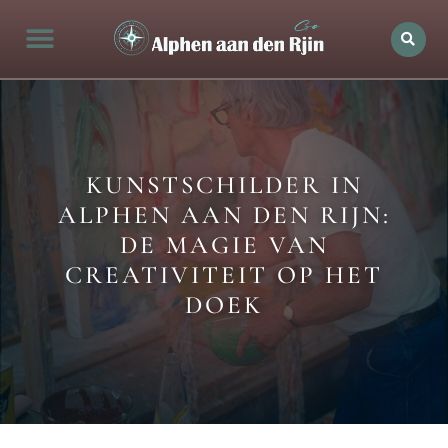
Alphen aan den rijn Actueel
Openingstijden in Alphen
Bedrijven in de stad
Ontdek Alphen aan den rijn
KUNSTSCHILDER IN
ALPHEN AAN DEN RIJN:
DE MAGIE VAN
CREATIVITEIT OP HET
DOEK