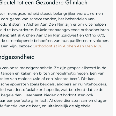
Sleutel tot een Gezondere Glimlach
 voor mondgezondheid steeds belangrijker wordt, nemen
t corrigeren van scheve tanden, het behandelen van
odontisten in Alphen Aan Den Rijn zijn er om u te helpen
eid te bevorderen. Enkele toonaangevende orthodontisten
tistenpraktijk Alphen Aan Den Rijn Zuidwest en Ortho 070,
 de uiteenlopende behoeften van hun patiënten te voldoen.
 Den Rijn, bezoek
Orthodontist in Alphen Aan Den Rijn
.
ondgezondheid
n van onze mondgezondheid. Ze zijn gespecialiseerd in de
de tanden en kaken, en bijten onregelmatigheden. Een van
elen van malocclusie of een “slechte beet”. Dit kan
sche apparaten zoals beugels, aligners en ruimtehouders.
ed van dentofaciale orthopedie, wat betekent dat ze de
n begeleiden. Daarnaast bieden orthodontisten ook
aar een perfecte glimlach. Al deze diensten samen dragen
e functie van de beet, en uiteindelijk de algehele