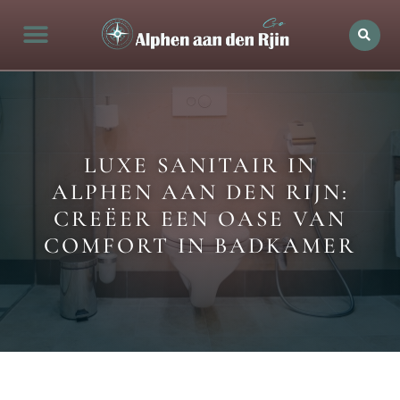
Alphen aan den rijn Actueel
Openingstijden in Alphen
Bedrijven in de stad
Ontdek Alphen aan den rijn
LUXE SANITAIR IN
ALPHEN AAN DEN RIJN:
CREËER EEN OASE VAN
COMFORT IN BADKAMER