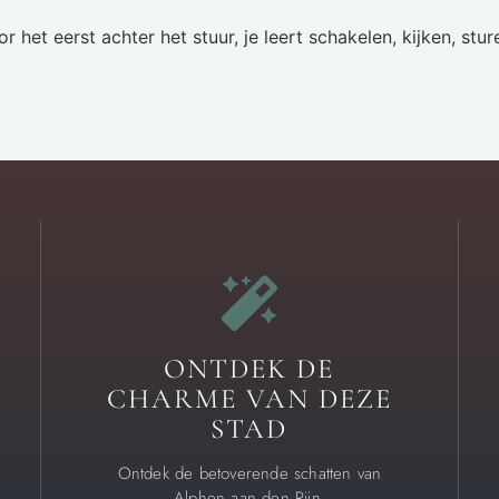
or het eerst achter het stuur, je leert schakelen, kijken, s
ONTDEK DE
CHARME VAN DEZE
STAD
Ontdek de betoverende schatten van
Alphen aan den Rijn.