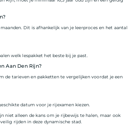
 Rijn, moet je minimaal 16,5 jaar oud zijn en een geldig
en?
aanden. Dit is afhankelijk van je leerproces en het aantal
alen welk lespakket het beste bij je past.
hen Aan Den Rijn?
om de tarieven en pakketten te vergelijken voordat je een
geschikte datum voor je rijexamen kiezen.
 niet alleen de kans om je rijbewijs te halen, maar ook
veilig rijden in deze dynamische stad.