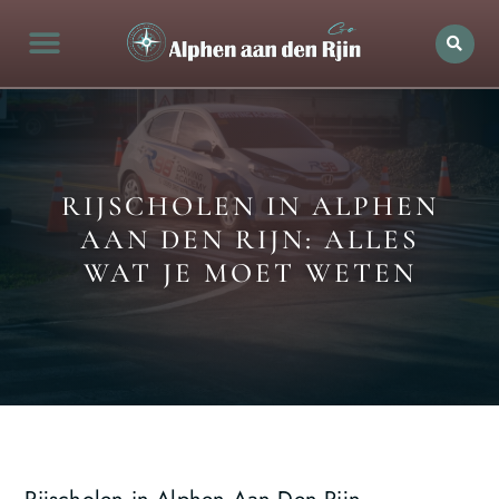
Alphen aan den rijn Actueel
Openingstijden in Alphen
Bedrijven in de stad
Ontdek Alphen aan den rijn
RIJSCHOLEN IN ALPHEN
AAN DEN RIJN: ALLES
WAT JE MOET WETEN